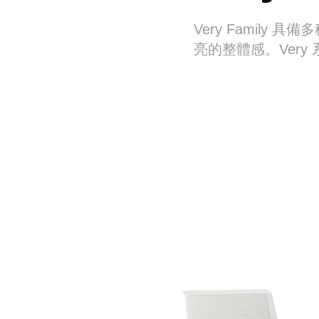
Very Famil
亮的整體感。Ver