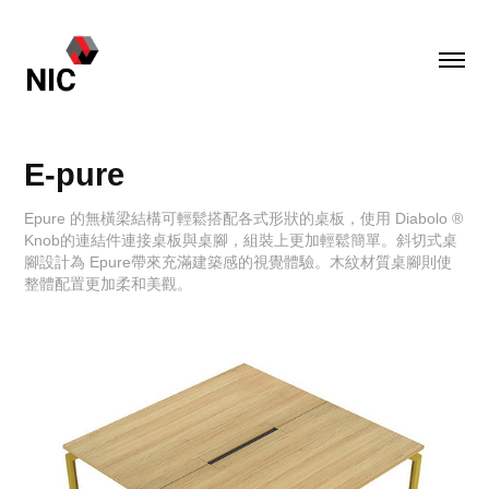
E-pure
Epure 的無橫梁結構可輕鬆搭配各式形狀的桌板，使用 Diabolo ®
Knob的連結件連接桌板與桌腳，組裝上更加輕鬆簡單。斜切式桌
腳設計為 Epure帶來充滿建築感的視覺體驗。木紋材質桌腳則使
整體配置更加柔和美觀。